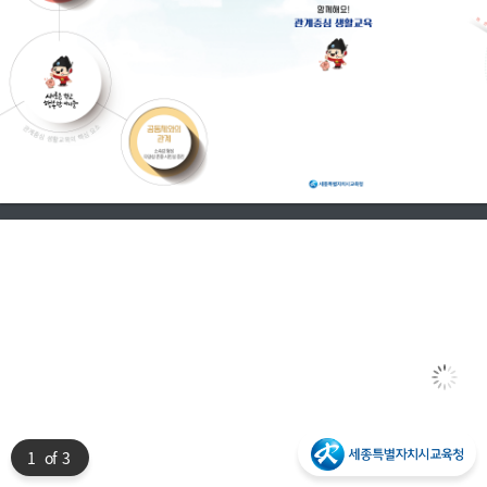
1
of 3