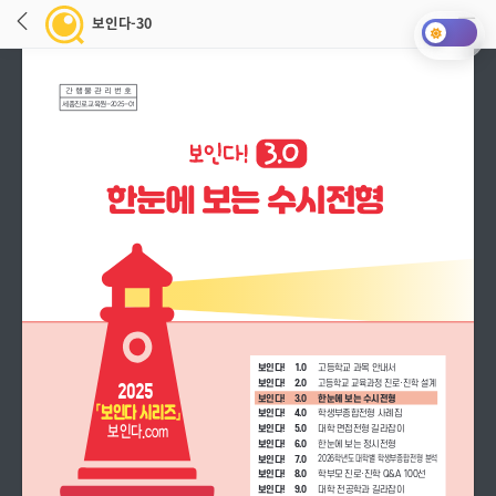
보인다-30
간행물관리번호
세종진로교육원-2025-01
한눈에 보는 수시전형
보인다!    1.0 
 고등학교 과목 안내서
2025
보인다!    2.0 
고등학교 교육과정 진로·진학 설계
보인다!    3.0
한눈에 보는 수시전형
「보인다 시리즈」
보인다!    4.0
학생부종합전형 사례집
보인다!    5.0
대학 면접전형 길라잡이
보인다.com
보인다!    6.0
한눈에 보는 정시전형
보인다-30 로딩중입니다.
2026학년도 대학별 학생부종합전형 분석
보인다!    7.0  
보인다!    8.0  
학부모 진로·진학 Q&A 100선
보인다!    9.0     
대학 전공학과 길라잡이